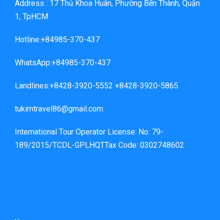
Address : 17 Thủ Khoa Huân, Phường Bến Thành, Quận
1, TpHCM
Hotline:+84985-370-437
WhatsApp:+84985-370-437
Landlines:+8428-3920-5552 +8428-3920-5865
tukimtravel86@gmail.com
International Tour Operator License: No: 79-
189/2015/TCDL-GPLHQTTax Code: 0302748602